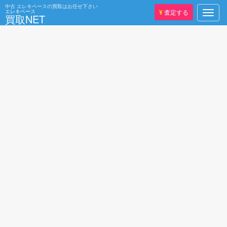
中古
エレキベースの買取はお任せ下さい
エレキベース
¥
査定する
Toggl
買取NET
navig