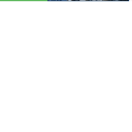
トップページ
買取について
よくある質問
会社概要
販売商品
個人情報の取り扱い
取り扱い商品
エアコン
ノートパソコン
関連サイト
ガス給湯器
3Dテレビ
在庫買取NET
石油給湯器
プラズマテレビ
サイト更新自動化ツール
エコキュート
液晶テレビ
改行→BRタグ変換ツール
電気温水器
ブルーレイ
検索ワードツール
灯油石油ボイラー
ホームシアター
ガスレンジ・ガスコンロ
PlayStation
古物取扱許可番号