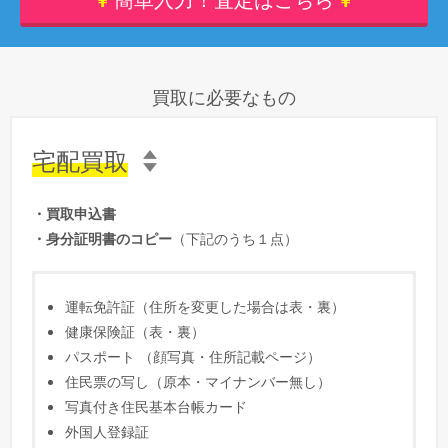
step 1
step 1
買取に必要なもの
宅配買取
お問合せフォーム
お問合せフォーム
・買取申込書
・身分証明書のコピー
（下記のうち１点）
運転免許証（住所を変更した場合は表・裏）
健康保険証（表・裏）
step 2
step 2
パスポート （顔写真・住所記載ページ）
住民票の写し（原本・マイナンバー無し）
写真付き住民基本台帳カード
外国人登録証