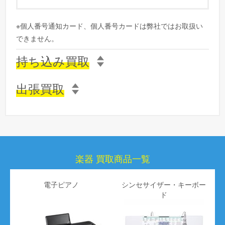
株式会社 エージェントカンパニー 鶴ヶ島倉庫
埼玉県鶴ヶ島市中新田41-1
※個人番号通知カード、個人番号カードは弊社ではお取扱い
できません。
持ち込み買取
step 3
出張買取
step 3
楽器 買取商品一覧
電子ピアノ
シンセサイザー・キーボー
step 4
ド
step 4