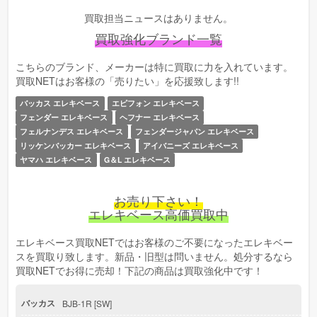
買取担当ニュースはありません。
2022.01.15 【確認メールの不具合について】
買取強化ブランド一覧
こちらのブランド、メーカーは特に買取に力を入れています。
買取NETはお客様の「売りたい」を応援致します!!
バッカス エレキベース
エピフォン エレキベース
フェンダー エレキベース
ヘフナー エレキベース
フェルナンデス エレキベース
フェンダージャパン エレキベース
リッケンバッカー エレキベース
アイバニーズ エレキベース
ヤマハ エレキベース
G＆L エレキベース
お売り下さい！
エレキベース高価買取中
エレキベース買取NETではお客様のご不要になったエレキベー
スを買取り致します。新品・旧型は問いません。処分するなら
買取NETでお得に売却！下記の商品は買取強化中です！
バッカス
BJB-1R [SW]