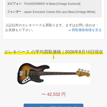
エピフォン
THUNDERBIRD IV Bass [Vintage Sunburst]
フェンダー
Japan Exclusive Classic 60s Jazz Bass [Vintage White]
フェンダー
Japan Exclusive Aerodyne Jazz Bass [Black]
上記以外のエレキベースも買取ります。まずはお問い合わせ・
ヘフナー
IGNITION BASS [Sunburst]
お見積もり下さい。
買取価格相場を見る
フェンダー
Japan Exclusive Classic 60s Jazz Bass [Walnut]
フェンダー
60s Jazz Bass [3-Color Sunburst]
エレキベース の平均買取価格 ( 2026年8月10日現在
フェルナンデス
ZO-3 SERIES ZO-3 BASS [CAR]
)
アイバニーズ
GIO Ibanez GSR370 [TRS]
フェンダー
Squier Deluxe Jazz Bass IV Active (4 String) [Black]
アイバニーズ
Artcore Bass AGB200 [Transparent Brown]
〜 42,532 円