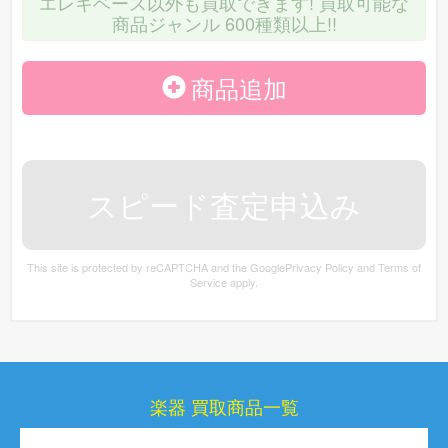
エレキベース以外も買取できます! 買取可能な
〜78300円
取価格相場
で買取致します！
商品ジャンル 600種類以上!!
ヤマハ
のエレキベース 型番：
TRB1000シリーズ
商品追加
〜39400円
TRB1004J [NT]
を買取価格相場
で買取致しま
す！
リッケンバッカー
のエレキベース 型番：
Model
This site is protected by reCAPTCHA and the Google
Privacy Policy
and
Terms of
〜134400円
4003 FG
を買取価格相場
で買取致します！
Service
apply.
アイバニーズ
のエレキベース 型番：
SR SR500
楽器 買取商品一覧
〜33400円
[Brown Mahogany]
を買取価格相場
で買取致
します！