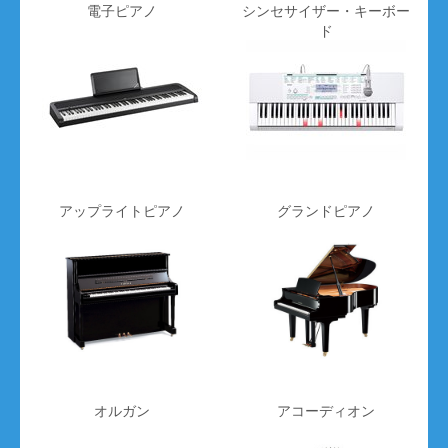
電子ピアノ
シンセサイザー・キーボー
ド
フェルナンデス
のエレキベース 型番：
RJB-380
〜15100円
[BLK]
を買取価格相場
で買取致します！
フェンダー
のエレキベース 型番：
60s Jazz Bass
アップライトピアノ
グランドピアノ
〜48900円
[3-Color Sunburst]
を買取価格相場
で買取致
します！
フォトジェニック
のエレキベース 型番：
JB-240
〜8800円
T3P [BK]
を買取価格相場
で買取致します！
オルガン
アコーディオン