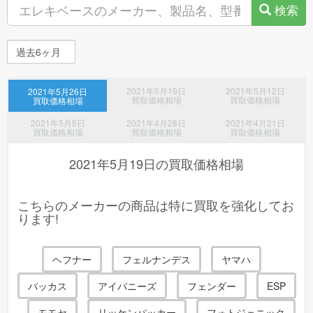
検索
jaco*******様(新潟県)より、イヤホン・ヘッドホン用リケーブル
NICEHCK Ace Lilac 中古品(状態が良い) (2026年製) 1点の査定依
頼が御座いました！
lico*******様(茨城県)より、ハード コンタクト ケア用品 抗菌O2ケ
2021年5月19日
2021年5月12日
2021年5月26日
アミルファ 120ml×2本 新品11点の査定依頼が御座いました！
買取価格相場
買取価格相場
買取価格相場
dai-*******様(熊本県)より、低周波治療器・電気治療器 Q13F 中古
2021年5月5日
2021年4月28日
2021年4月21日
品(状態が良い) (2024年製) 1点の査定依頼が御座いました！
買取価格相場
買取価格相場
買取価格相場
miki*******様(埼玉県)より、大人用おむつ 【令和・早い者勝ちセー
2021年5月19日
の買取価格相場
ル】大王製紙 エリエール アテント 背モレ・横モレも防ぐ テープ
式 Mサイズ 28枚 大人用紙おむつ 新品 (2026年製) 2点の査定依頼
が御座いました！
こちらのメーカーの商品は特に買取を強化してお
ります!
miki*******様(埼玉県)より、大人用おむつ 大王製紙 アテント夜1枚
安心パンツ パッドなしでずっと快適 M~L男女共用14枚(代引不
可) 新品 (2025年製) 2点の査定依頼が御座いました！
ヘフナー
フェルナンデス
ヤマハ
miki*******様(埼玉県)より、大人用おむつ 大王製紙 アテント S
バッカス
アイバニーズ
フェンダー
ESP
ケア 夜1枚安心パッド 多いタイプ 1パック（30枚） 新品
(2025年製) 2点の査定依頼が御座いました！
モモセ
リッケンバッカー
フォトジェニック