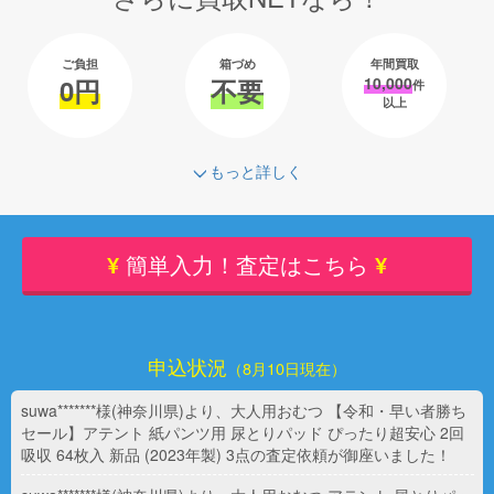
ご負担
箱づめ
年間買取
0円
不要
10,000
件
以上
もっと詳しく
¥
簡単入力！査定はこちら
¥
申込状況
（8月10日現在）
suwa*******様(神奈川県)より、大人用おむつ 【令和・早い者勝ち
セール】アテント 紙パンツ用 尿とりパッド ぴったり超安心 2回
吸収 64枚入 新品 (2023年製) 3点の査定依頼が御座いました！