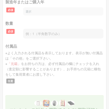
製造年またはご購入年
〜
Modified Jazz Bass Fretless [3...
を買取価格相場
27200円
必須
で買取致します！
数量
ヤマハ
のエレキベース 型番：
TRBX305 [CAR]
を
必須
〜21300円
買取価格相場
で買取致します！
付属品
※よく入力される付属品を表示しております。表示が無い付属品
は「その他」をご選択下さい。
ESP
のエレキベース 型番：
ARTIST SERIES
※
「元箱」
をお持ちの方は、必ず付属品の欄にチェックを入れ
（査定額に影響することがあります）、お手持ちの元箱に梱包
〜
Akihiro Namba ESP GARAGE-III
を買取価格相場
をして集荷業者にお渡し下さい。
140200円
で買取致します！
任意
モモセ
のエレキベース 型番：
MP2-STD/M
を買