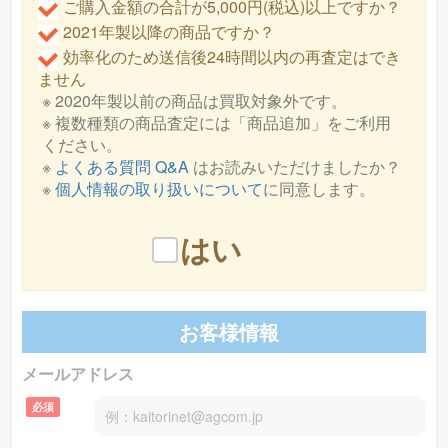
hmk1*******様(兵庫県)より、大人用おむつ リフレ パッドタイプ
ご購入金額の合計が5,000円(税込)以上ですか？
ヤマハ
のエレキベース 型番：
TRBX304 [BL]
を買
男女兼用レギュラー 30枚入 病院・施設用 新品 (2026年製) 3点の
2021年製以降の商品ですか？
査定依頼が御座いました！
効率化のため送信後24時間以内の再査定はでき
〜17800円
取価格相場
で買取致します！
ません
hmk1*******様(兵庫県)より、大人用おむつ ★エントリー必須 お買
※ 2020年製以前の商品は買取対象外です。
い物マラソン期間限定ポイント10倍★ 尿とりパッド エルモアい
ちばん フラットタイプ 30枚 1ケース6袋入り 目安吸収量約3回分
※ 複数種類の商品査定には「商品追加」をご利用
フラット 洗浄用シーツ 防水シート 吸水シート 使い捨て おねし
ください。
ヤマハ
のエレキベース 型番：
TRBX304 [CAR]
を
ょシーツ エルモア 尿取りパッド 3回吸収 オムツパッド 新品
※
よくある質問 Q&A
はお読みいただけましたか？
(2026年製) 2点の査定依頼が御座いました！
※
個人情報の取り扱いについて
に同意します。
〜18400円
買取価格相場
で買取致します！
はい
バッカス
のエレキベース 型番：
BJB-1R [SW]
を
〜8600円
お客様情報
買取価格相場
で買取致します！
メールアドレス
アイバニーズ
のエレキベース 型番：
GIO Ibanez
必須