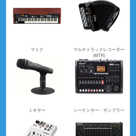
ESP
のエレキベース 型番：
SIGNATURE SERIES
ESP ANTHRAX FRANK BELLO [Black Sati...
を買取価格相
〜165000円
場
で買取致します！
アイバニーズ
のエレキベース 型番：
SR SRH500F
マイク
マルチトラックレコーダー
(MTR)
〜43300円
[NNF]
を買取価格相場
で買取致します！
アリア
のエレキベース 型番：
Legend LJB-Z
〜6500円
[3TS]
を買取価格相場
で買取致します！
ミキサー
シーケンサー・サンプラー
バッカス
のエレキベース 型番：
WJB-330R [SW]