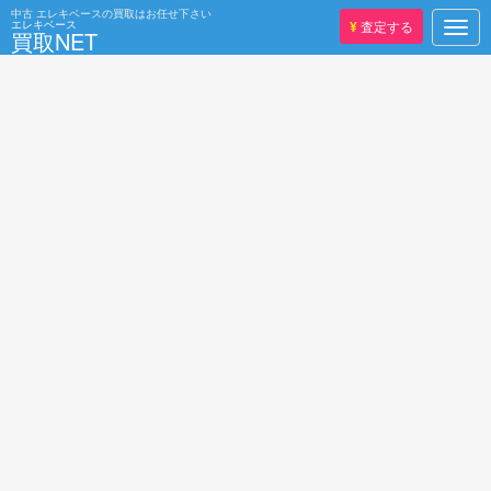
中古
エレキベースの買取はお任せ下さい
エレキベース
¥
査定する
Togg
買取NET
navig