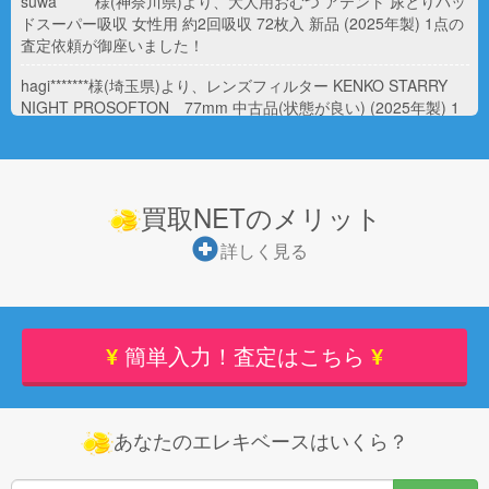
suwa*******様(神奈川県)より、大人用おむつ アテント 尿とりパッ
ドスーパー吸収 女性用 約2回吸収 72枚入 新品 (2025年製) 1点の
査定依頼が御座いました！
hagi*******様(埼玉県)より、レンズフィルター KENKO STARRY
NIGHT PROSOFTON 77mm 中古品(状態が良い) (2025年製) 1
点の査定依頼が御座いました！
hagi*******様(埼玉県)より、レンズフィルター KENKO C-PL(W)
72mm 中古品(状態が良い) (2024年製) 1点の査定依頼が御座いま
買取NETのメリット
した！
詳しく見る
hagi*******様(埼玉県)より、レンズフィルター KENKO PRO1D
Lotus2 49mm 中古品(状態が良い) (2024年製) 1点の査定依頼が御
座いました！
hagi*******様(埼玉県)より、レンズフィルター KENKO PRO1
¥
簡単入力！査定はこちら
¥
Digital 72mm 中古品(状態が良い) (2024年製) 1点の査定依頼が御
座いました！
yuki*******様(東京都)より、大人用おむつ 【エントリー＋店舗内買
あなたのエレキベースはいくら？
い回りでポイント最大10倍! 11/1 0:00 〜 11/1 23:59】ユニチャ
ーム ライフリー うす型軽快パンツ Mサイズ 22枚 大人用紙おむ
つ 新品 (2022年製) 4点の査定依頼が御座いました！