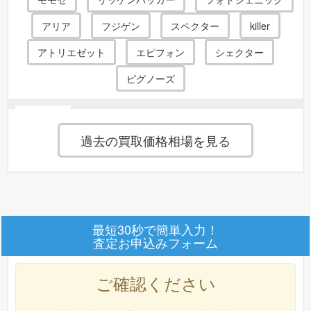
miki*******様(埼玉県)より、大人用おむつ 【お取寄せ品】 カミ商
アリア
フジゲン
スペクター
killer
事 エルモア いちばん ＋e Hi−premium2000 1パック（20
枚） 新品 (2025年製) 1点の査定依頼が御座いました！
アトリエゼット
エピフォン
シェクター
hack*******様(福島県)より、ネットワークハブ アライドテレシス
ピグノーズ
AT-SH230-18GP 中古品(状態が良い) (2023年製) 2点の査定依頼
が御座いました！
suup*******様(埼玉県)より、血圧計 HEM1000 中古品(状態が良い)
ヘフナー
のエレキベース 型番：
IGNITION BASS
過去の買取価格相場を見る
(2023年製) 1点の査定依頼が御座いました！
suup*******様(埼玉県)より、血圧計 HM255 中古品(それなりの使
〜23300円
[Sunburst]
を買取価格相場
で買取致します！
用感、汚れがある) (2021年製) 1点の査定依頼が御座いました！
ktmr*******様(東京都)より、オフィスソフト Microsoft Excel 2024
中古品(状態が良い) (2025年製) 2点の査定依頼が御座いました！
フェルナンデス
のエレキベース 型番：
ZO-3
最短30秒で簡単入力！
査定お申込みフォーム
hmk1*******様(兵庫県)より、大人用おむつ アテント Sケア 軟便安
〜22000円
心パッド 20枚 大人用紙おむつ 大人用オムツ 大人用 紙おむつ お
SERIES ZO-3 BASS [CAR]
を買取価格相場
で
むつ 大人 大人パッド 尿とりパッド 尿取パッド 介護用 介護 男性
買取致します！
ご確認ください
用 女性用 新品 (2026年製) 2点の査定依頼が御座いました！