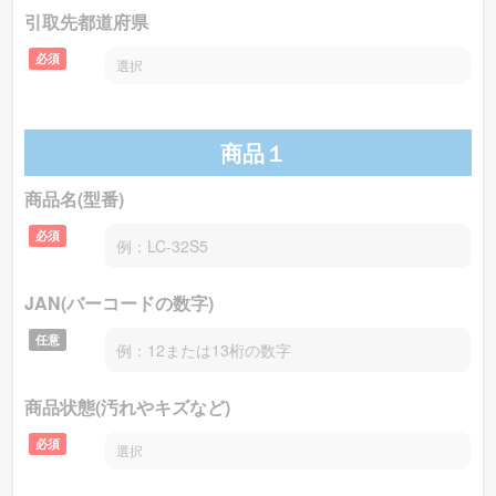
〜12800円
GSR370 [TRS]
を買取価格相場
で買取致しま
引取先都道府県
す！
必須
フェンダー
のエレキベース 型番：
Squier Affinity
商品１
〜
Series Jazz Bass [Brown Sunbu...
を買取価格相場
商品名(型番)
15800円
で買取致します！
必須
ESP
のエレキベース 型番：
EDWARDS E-BUZZ
JAN(バーコードの数字)
任意
〜59400円
BASS [2 Tone Sunburst]
を買取価格相場
で買
取致します！
商品状態(汚れやキズなど)
必須
フェンダー
のエレキベース 型番：
Squier Vintage